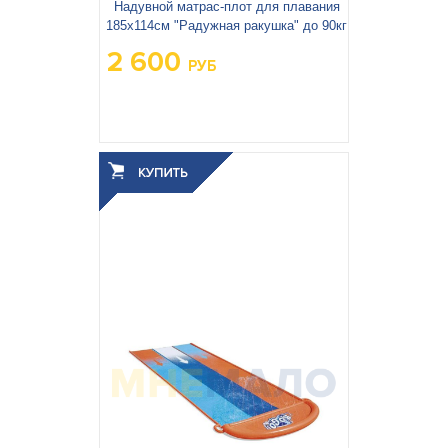
Надувной матрас-плот для плавания
185х114см "Радужная ракушка" до 90кг
2 600
РУБ
Вес упаковки, кг:
1.43
3
0.006
Объём упаковки, м
: