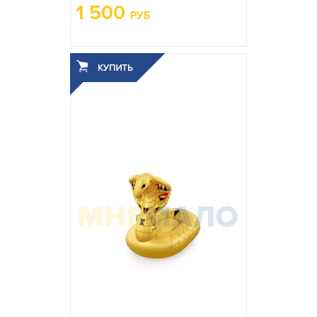
1 500
РУБ
Высота:
28
Число спальных
Односпальная
мест:
Насос в комплекте:
Да
Вес упаковки, кг:
2.935
3
0.013
Объём упаковки, м
: