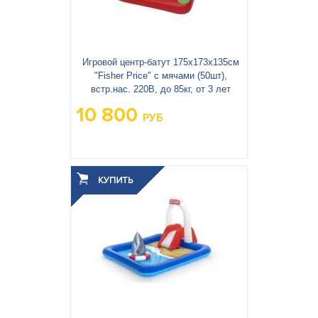
Игровой центр-батут 175х173х135см
"Fisher Price" с мячами (50шт),
встр.нас. 220В, до 85кг, от 3 лет
10 800
РУБ
Вес упаковки, кг:
11.05
3
0.05
Объём упаковки, м
: