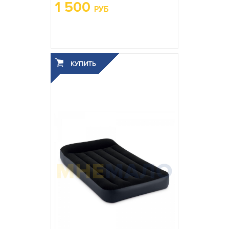
1 500
РУБ
Вес упаковки, кг:
1.133
3
0.005
Объём упаковки, м
: