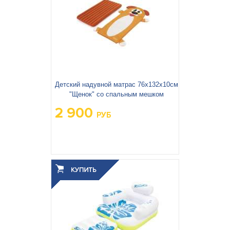
Детский надувной матрас 76х132х10см
"Щенок" со спальным мешком
2 900
РУБ
Вес упаковки, кг:
2.202
3
0.018
Объём упаковки, м
: