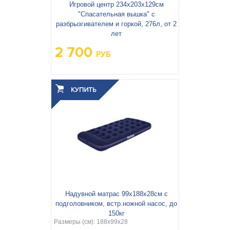
Игровой центр 234x203x129см
"Спасательная вышка" с
разбрызгивателем и горкой, 276л, от 2
лет
2 700
РУБ
Вес упаковки, кг:
5.187
3
0.022
Объём упаковки, м
:
Надувной матрас 99х188х28см с
подголовником, встр.ножной насос, до
150кг
Размеры (см): 188x99x28