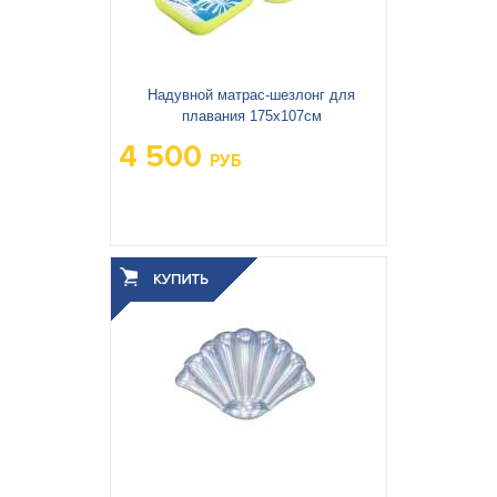
Надувной матрас-шезлонг для
плавания 175х107см
4 500
РУБ
Вес упаковки, кг:
1.462
3
0.005
Объём упаковки, м
: