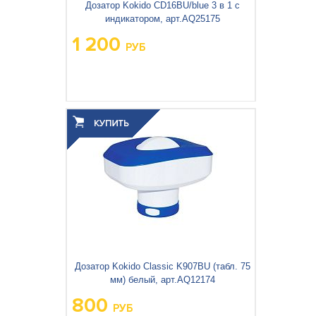
Дозатор Kokido CD16BU/blue 3 в 1 с
индикатором, арт.AQ25175
1 200
РУБ
Дозатор Kokido Classic K907BU (табл. 75
мм) белый, арт.AQ12174
800
РУБ