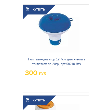
Поплавок-дозатор 12.7см для химии в
таблетках по 20гр, арт.58210 BW
300
РУБ
Вес упаковки, кг:
0.089
3
0.001
Объём упаковки, м
: