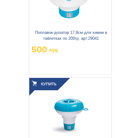
Бассейны и оборудование
Подстилки под бассейн
Поплавок-дозатор 17,8см для химии в
таблетках по 200гр, арт.29041
Теплосберегающее покрытие
Шланги и переходники
500
РУБ
Озонаторы
Песочные фильтр-насосы
Вес упаковки, кг:
0.274
Отдых на воде
3
0.003
Объём упаковки, м
:
Дренажные насосы
Активный отдых
Детские товары
Палатки и тенты