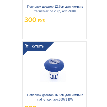
Кемпинговая мебель
Поплавок-дозатор 12,7см для химии в
таблетках по 20гр, арт.29040
Рюкзаки и сумки
300
РУБ
Мангалы и коптильни
Товары для дома
Вес упаковки, кг:
0.103
3
0.001
Объём упаковки, м
:
Поплавок-дозатор 16.5см для химии в
таблетках, арт.58071 BW