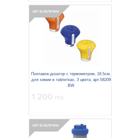
Поплавок-дозатор с термометром, 18.5см,
для химии в таблетках, 3 цвета, арт.58209
BW
1 200
РУБ
Вес упаковки, кг:
0.367
3
0.006
Объём упаковки, м
: