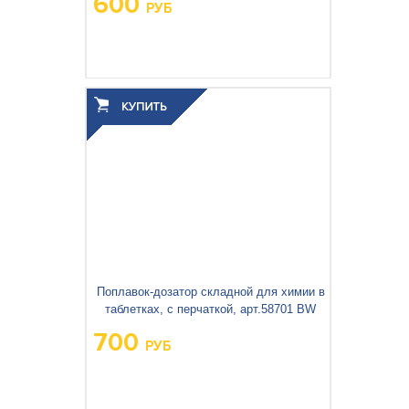
600
РУБ
Вес упаковки, кг:
0.34
3
0.005
Объём упаковки, м
:
Поплавок-дозатор складной для химии в
таблетках, с перчаткой, арт.58701 BW
700
РУБ