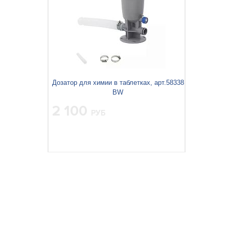
Дозатор для химии в таблетках, арт.58338
BW
2 100
РУБ
Вес упаковки, кг:
0.583
3
0.008
Объём упаковки, м
: