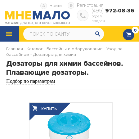
Регистрация
Войти
(495)
972-08-36
отдел
продаж
0
КАТАЛОГ
ТОВАРОВ
Главная
-
Каталог
-
Бассейны и оборудование
-
Уход за
бассейном
Снегокаты
-
Дозаторы для химии
Санки
Дозаторы для химии бассейнов.
Надувные ватрушки
Надувная мебель
Плавающие дозаторы.
Подбор по параметрам
Надувные матрасы
Надувные диваны и кресла
Надувные подушки
Насосы, ремкомплекты