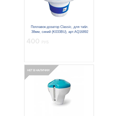
Поплавок-дозатор Classic, для табл.
38мм, синий (K033BU), арт.AQ16892
400
РУБ