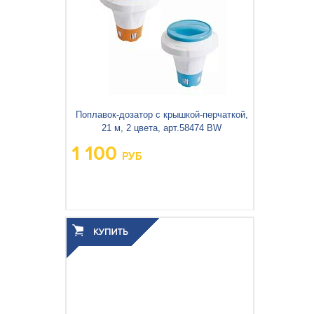
Поплавок-дозатор с крышкой-перчаткой,
21 м, 2 цвета, арт.58474 BW
1 100
РУБ
Вес упаковки, кг:
0.758
3
0.017
Объём упаковки, м
: