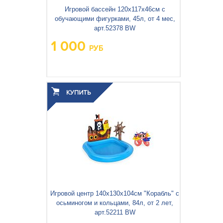
Игровой бассейн 120х117х46см с
обучающими фигурками, 45л, от 4 мес,
арт.52378 BW
1 000
РУБ
Вес упаковки, кг:
1.488
3
0.005
Объём упаковки, м
:
Игровой центр 140х130х104см "Корабль" с
осьминогом и кольцами, 84л, от 2 лет,
арт.52211 BW