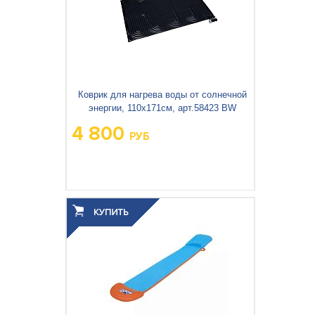
Коврик для нагрева воды от солнечной
энергии, 110х171см, арт.58423 BW
4 800
РУБ
Вес упаковки, кг:
6.633
3
0.044
Объём упаковки, м
: