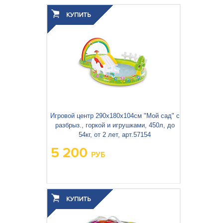
Вес упаковки, кг:
6.71
3
0.029
Объём упаковки, м
:
Игровой центр 290х180х104см "Мой сад" с
разбрыз., горкой и игрушками, 450л, до
54кг, от 2 лет, арт.57154
5 200
РУБ
Вес упаковки, кг:
6.14
3
0.027
Объём упаковки, м
: