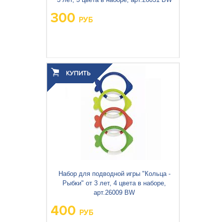
Кемпинговая мебель
300
РУБ
Рюкзаки и сумки
Мангалы и коптильни
Вес упаковки, кг:
0.122
Товары для дома
3
0.001
Объём упаковки, м
:
Набор для подводной игры "Кольца -
Рыбки" от 3 лет, 4 цвета в наборе,
арт.26009 BW
400
РУБ