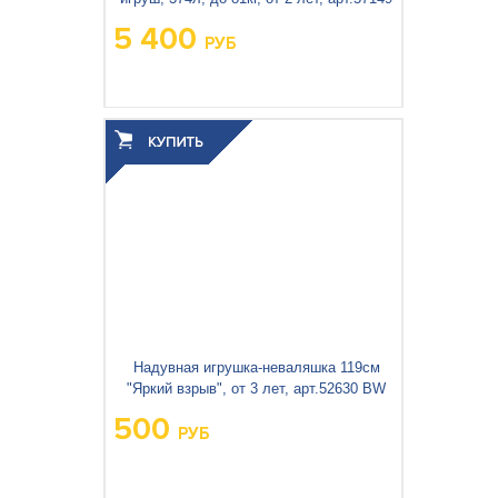
5 400
РУБ
Вес упаковки, кг:
7.435
3
0.032
Объём упаковки, м
:
Надувная игрушка-неваляшка 119см
"Яркий взрыв", от 3 лет, арт.52630 BW
500
РУБ