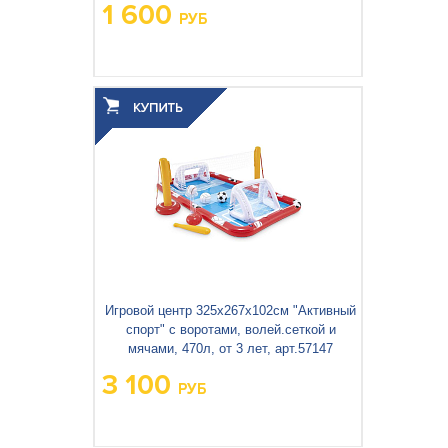
1 600
РУБ
Вес упаковки, кг:
2.122
3
0.008
Объём упаковки, м
:
Игровой центр 325х267х102см "Активный
спорт" с воротами, волей.сеткой и
мячами, 470л, от 3 лет, арт.57147
3 100
РУБ