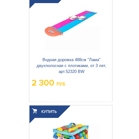
Водная дорожка 488см "Лама"
двухполосная с плотиками, от 3 лет,
арт.52320 BW
2 300
РУБ
Вес упаковки, кг:
2.323
3
0.007
Объём упаковки, м
: