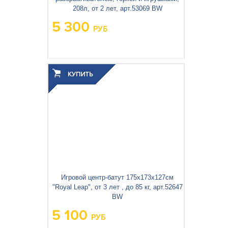
208л, от 2 лет, арт.53069 BW
5 300
РУБ
Вес упаковки, кг:
5.78
3
0.026
Объём упаковки, м
:
Игровой центр-батут 175x173x127см
"Royal Leap", от 3 лет , до 85 кг, арт.52647
BW
5 100
РУБ