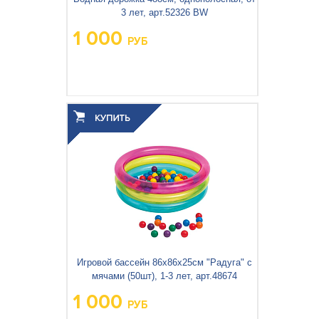
3 лет, арт.52326 BW
1 000
РУБ
Вес упаковки, кг:
0.933
3
0.003
Объём упаковки, м
:
Игровой бассейн 86x86x25см "Радуга" с
мячами (50шт), 1-3 лет, арт.48674
1 000
РУБ