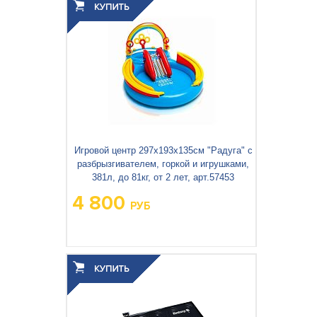
3
0.002
Объём упаковки, м
:
Игровой центр 297х193х135см "Радуга" с
разбрызгивателем, горкой и игрушками,
381л, до 81кг, от 2 лет, арт.57453
4 800
РУБ
Вес упаковки, кг:
7.805
3
0.031
Объём упаковки, м
: