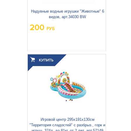
Надувные водные игрушки "Животные" 6
видов, арт.34030 BW
200
РУБ
Вес упаковки, кг:
0.069
3
0.001
Объём упаковки, м
:
Игровой центр 295x191x130см
"Территория сладостей" с разбрыз., горк и
игруш, 374л, до 81кг, от 2 лет, арт.57149