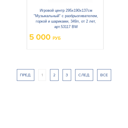
Игровой центр 295х190х137см
"Музыкальный" с разбрызгивателем,
горкой и шариками, 349л, от 2 лет,
арт.53117 BW
5 000
РУБ
Вес упаковки, кг:
6.91
3
0.027
Объём упаковки, м
:
ПРЕД.
1
2
3
СЛЕД.
ВСЕ