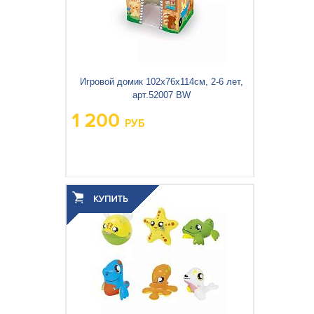
Игровой домик 102х76х114см, 2-6 лет,
арт.52007 BW
1 200
РУБ
Вес упаковки, кг:
1.522
3
0.006
Объём упаковки, м
: