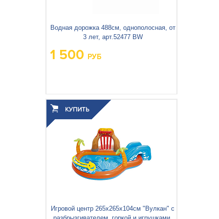
Водная дорожка 488см, однополосная, от
3 лет, арт.52477 BW
1 500
РУБ
Игровой центр 265х265х104см "Вулкан" с
разбрызгивателем, горкой и игрушками,