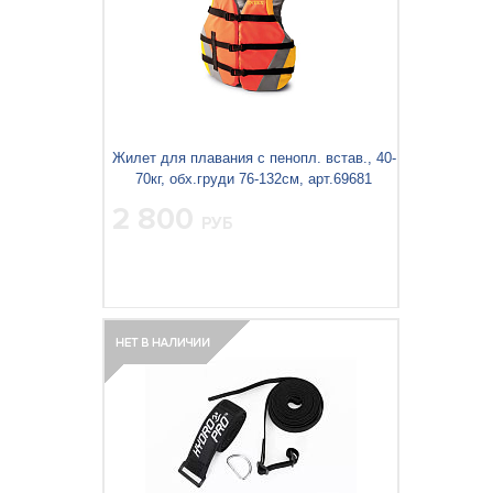
Жилет для плавания с пенопл. встав., 40-
70кг, обх.груди 76-132см, арт.69681
2 800
РУБ
Вес упаковки, кг:
0.633
3
0.018
Объём упаковки, м
: