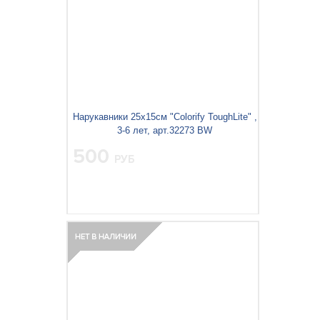
Нарукавники 25x15см "Colorify ToughLite" ,
3-6 лет, арт.32273 BW
500
РУБ