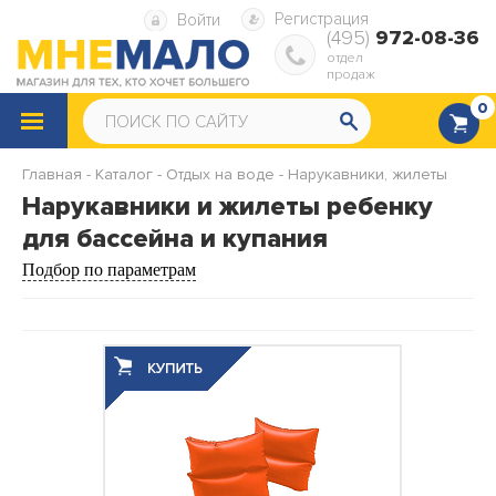
Регистрация
Войти
(495)
972-08-36
отдел
продаж
0
КАТАЛОГ
ТОВАРОВ
Главная
-
Каталог
-
Отдых на воде
-
Нарукавники, жилеты
Снегокаты
Санки
Нарукавники и жилеты ребенку
для бассейна и купания
Надувные ватрушки
Надувная мебель
Подбор по параметрам
Надувные матрасы
Надувные диваны и кресла
Надувные подушки
Насосы, ремкомплекты