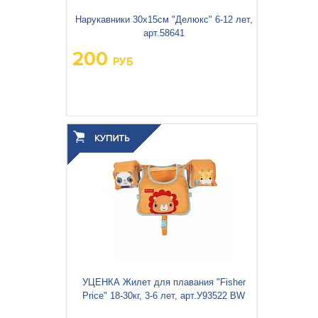
Нарукавники 30х15см "Делюкс" 6-12 лет,
арт.58641
200
РУБ
Вес упаковки, кг:
0.157
3
0.001
Объём упаковки, м
:
УЦЕНКА Жилет для плавания "Fisher
Price" 18-30кг, 3-6 лет, арт.У93522 BW