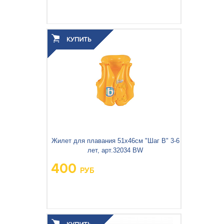
Вес упаковки, кг:
0.178
3
0.001
Объём упаковки, м
:
Жилет для плавания 51х46см "Шаг B" 3-6
лет, арт.32034 BW
400
РУБ
Вес упаковки, кг:
0.339
3
0.001