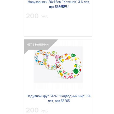
Нарукавники 20х15см "Котенок" 3-6 лет,
арт.56665EU
200
РУБ
Надувной круг 51см "Подводный мир" 3-6
лет, арт.56205
200
РУБ