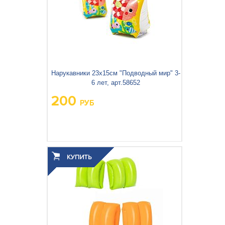
Нарукавники 23х15см "Подводный мир" 3-
6 лет, арт.58652
200
РУБ
Вес упаковки, кг:
0.131
3
0.001
Объём упаковки, м
: