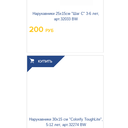
Нарукавники 25х15см "Шаг С" 3-6 лет,
арт.32033 BW
200
РУБ
Вес упаковки, кг:
0.16
3
0.001
Объём упаковки, м
:
Нарукавники 30x15 см "Colorify ToughLite",
5-12 лет, арт.32274 BW