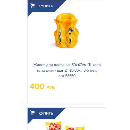
3
0.001
Объём упаковки, м
:
Жилет для плавания 50х47см "Школа
плавания - шаг 2" 18-30кг, 3-6 лет,
арт.58660
400
РУБ
Вес упаковки, кг:
0.313
3
0.001
Объём упаковки, м
: