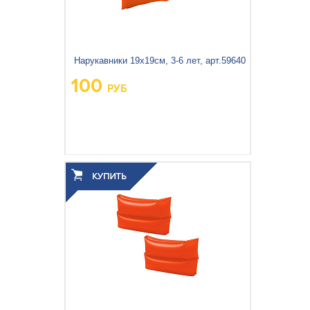
Бассейны и оборудование
Подстилки под бассейн
Нарукавники 19х19см, 3-6 лет, арт.59640
100
РУБ
Теплосберегающее покрытие
Шланги и переходники
Озонаторы
Песочные фильтр-насосы
Вес упаковки, кг:
0.122
3
0.001
Объём упаковки, м
:
Отдых на воде
Дренажные насосы
Активный отдых
Детские товары
Палатки и тенты