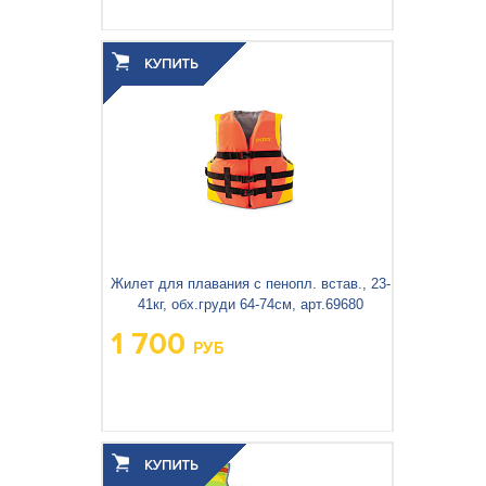
Жилет для плавания с пенопл. встав., 23-
41кг, обх.груди 64-74см, арт.69680
1 700
РУБ
Вес упаковки, кг:
0.48
3
0.013
Объём упаковки, м
: