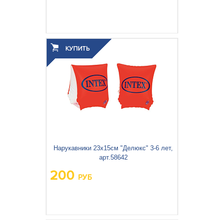
Вес упаковки, кг:
0.304
3
0.001
Объём упаковки, м
:
Нарукавники 23х15см "Делюкс" 3-6 лет,
арт.58642
200
РУБ
Вес упаковки, кг:
0.148