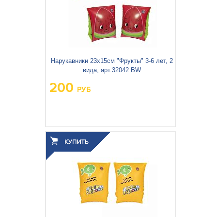
Нарукавники 23х15см "Фрукты" 3-6 лет, 2
вида, арт.32042 BW
200
РУБ
Вес упаковки, кг:
0.105
3
0.001
Объём упаковки, м
: