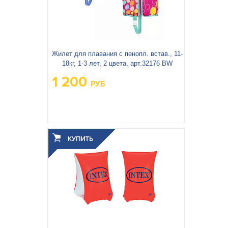
Жилет для плавания с пенопл. встав., 11-
18кг, 1-3 лет, 2 цвета, арт.32176 BW
1 200
РУБ
Вес упаковки, кг:
0.283
3
0.006
Объём упаковки, м
: