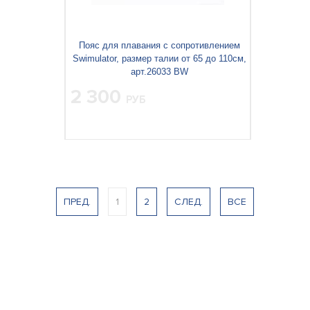
Пояс для плавания с сопротивлением
Swimulator, размер талии от 65 до 110см,
арт.26033 BW
2 300
РУБ
Вес упаковки, кг:
0.405
3
0.002
Объём упаковки, м
:
ПРЕД.
1
2
СЛЕД.
ВСЕ