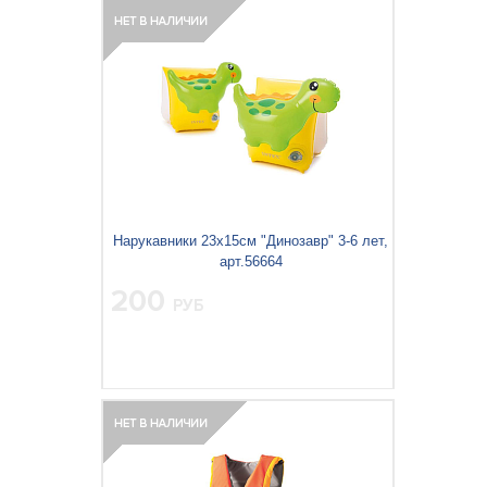
Нарукавники 23х15см "Динозавр" 3-6 лет,
арт.56664
200
РУБ
Вес упаковки, кг:
0.149
3
0.001
Объём упаковки, м
: