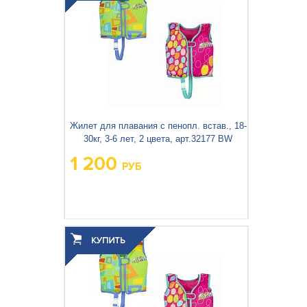
Жилет для плавания с пенопл. встав., 18-
30кг, 3-6 лет, 2 цвета, арт.32177 BW
1 200
РУБ
Вес упаковки, кг:
0.315
3
0.007
Объём упаковки, м
: