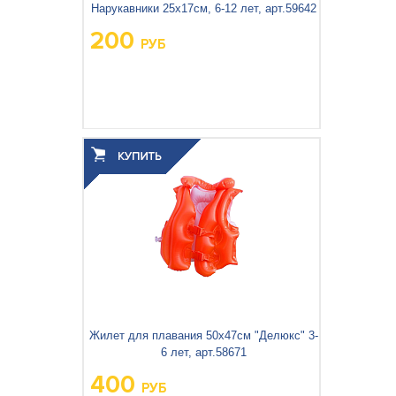
Кемпинговая мебель
Нарукавники 25х17см, 6-12 лет, арт.59642
200
РУБ
Рюкзаки и сумки
Мангалы и коптильни
Товары для дома
Вес упаковки, кг:
0.116
3
0.001
Объём упаковки, м
:
Жилет для плавания 50х47см "Делюкс" 3-
6 лет, арт.58671
400
РУБ