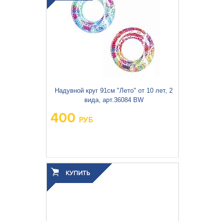
Надувной круг 91см "Лето" от 10 лет, 2
вида, арт.36084 BW
400
РУБ
Вес упаковки, кг:
0.308
3
0.001
Объём упаковки, м
: