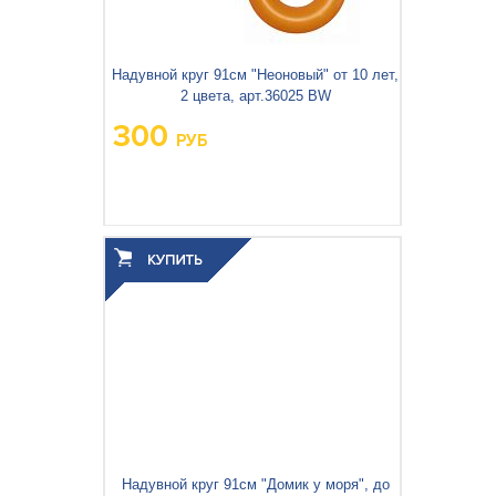
Надувной круг 91см "Неоновый" от 10 лет,
2 цвета, арт.36025 BW
300
РУБ
Вес упаковки, кг:
0.284
3
0.001
Объём упаковки, м
:
Надувной круг 91см "Домик у моря", до