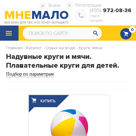
Регистрация
Войти
(495)
972-08-36
отдел
продаж
0
КАТАЛОГ
ТОВАРОВ
Главная
-
Каталог
-
Отдых на воде
-
Круги, мячи
Снегокаты
Санки
Надувные круги и мячи.
Плавательные круги для детей.
Надувные ватрушки
Надувная мебель
Подбор по параметрам
Надувные матрасы
Надувные диваны и кресла
Надувные подушки
Насосы, ремкомплекты