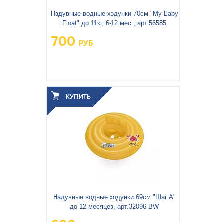
Надувные водные ходунки 70см "My Baby
Float" до 11кг, 6-12 мес., арт.56585
700
РУБ
Вес упаковки, кг:
0.657
3
0.003
Объём упаковки, м
:
Надувные водные ходунки 69см "Шаг A"
до 12 месяцев, арт.32096 BW