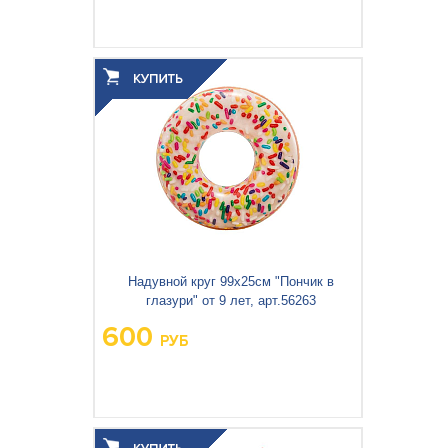
Вес упаковки, кг:
0.108
3
0.001
Объём упаковки, м
:
Надувной круг 99х25см "Пончик в
глазури" от 9 лет, арт.56263
600
РУБ
Вес упаковки, кг:
0.685
3
0.002