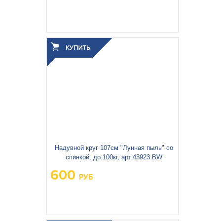
Вес упаковки, кг:
0.684
3
0.002
Объём упаковки, м
:
Надувной круг 107см "Лунная пыль" со
спинкой, до 100кг, арт.43923 BW
600
РУБ