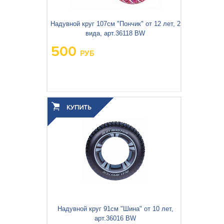
Надувной круг 107см "Пончик" от 12 лет, 2
вида, арт.36118 BW
500
РУБ
Вес упаковки, кг:
0.563
3
0.002
Объём упаковки, м
:
Надувной круг 91см "Шина" от 10 лет,
арт.36016 BW