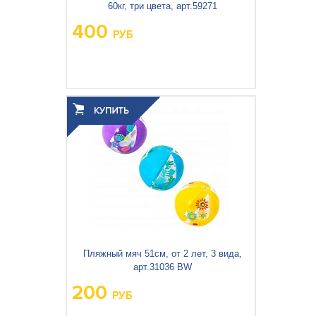
60кг, три цвета, арт.59271
400
РУБ
Пляжный мяч 51см, от 2 лет, 3 вида,
арт.31036 BW
200
РУБ