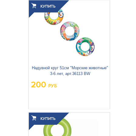
3
0.001
Объём упаковки, м
:
Надувной круг 51см "Морские животные"
3-6 лет, арт.36113 BW
200
РУБ
Вес упаковки, кг:
0.106
3
0.001
Объём упаковки, м
: