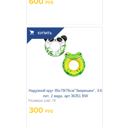
600
РУБ
Вес упаковки, кг:
0.596
3
0.003
Объём упаковки, м
:
Надувной круг 85х79/76см"Зверюшки", 3-6
лет, 2 вида, арт.36351 BW
Размеры (см): 76
300
РУБ