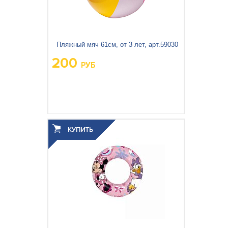
Бассейны и оборудование
Подстилки под бассейн
Пляжный мяч 61см, от 3 лет, арт.59030
200
РУБ
Теплосберегающее покрытие
Шланги и переходники
Озонаторы
Песочные фильтр-насосы
Вес упаковки, кг:
0.139
3
0.019
Объём упаковки, м
:
Отдых на воде
Дренажные насосы
Активный отдых
Детские товары
Палатки и тенты