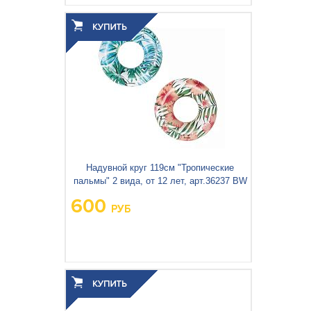
Надувной круг 119см "Тропические
пальмы" 2 вида, от 12 лет, арт.36237 BW
600
РУБ
Вес упаковки, кг:
0.687
3
0.002
Объём упаковки, м
: