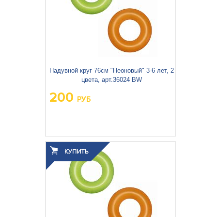
Надувной круг 76см "Неоновый" 3-6 лет, 2
цвета, арт.36024 BW
200
РУБ
Вес упаковки, кг:
0.207
3
0.001
Объём упаковки, м
: