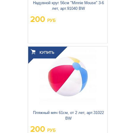
Кемпинговая мебель
Надувной круг 56см "Minnie Mouse" 3-6
лет, арт.91040 BW
Рюкзаки и сумки
200
РУБ
Мангалы и коптильни
Товары для дома
Вес упаковки, кг:
0.148
3
0.001
Объём упаковки, м
:
Пляжный мяч 61см, от 2 лет, арт.31022
BW
200
РУБ