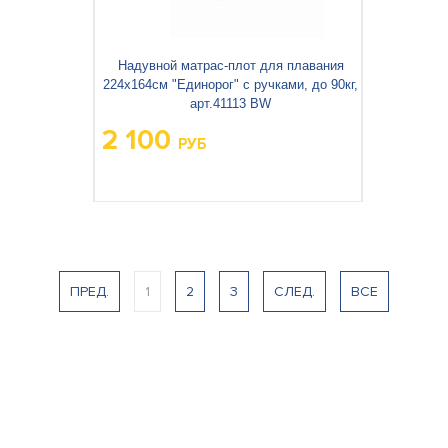
Надувной матрас-плот для плавания
224х164см "Единорог" с ручками, до 90кг,
арт.41113 BW
2 100
РУБ
Вес упаковки, кг:
3.447
3
0.012
Объём упаковки, м
:
ПРЕД.
1
2
3
СЛЕД.
ВСЕ