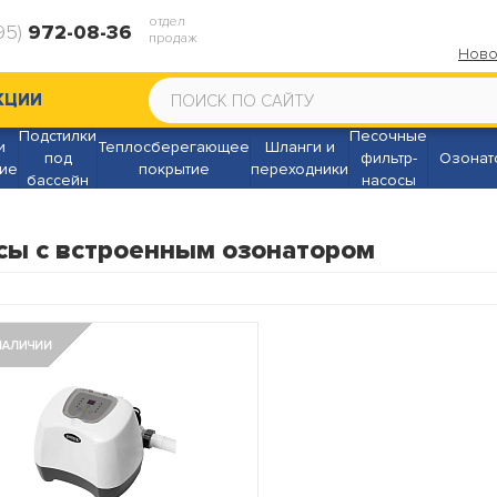
отдел
95)
972-08-36
продаж
Ново
КЦИИ
Подстилки
Песочные
и
Теплосберегающее
Шланги и
под
фильтр-
Озонат
ие
покрытие
переходники
бассейн
насосы
сы с встроенным озонатором