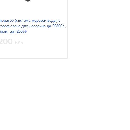
нератор (система морской воды) с
тором озона для бассейна до 56800л,
ером, арт.26666
 200
РУБ