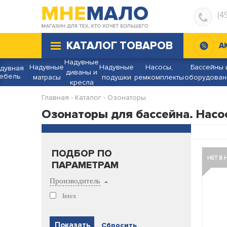
(4
КАТАЛОГ ТОВАРОВ
А
Надувные
Надувные
Надувные
Насосы,
Бассейны 
дувная
диваны и
ебель
матрасы
подушки
ремкомплекты
оборудован
кресла
Главная
-
Каталог
-
Озонаторы
Озонаторы для бассейна. Насо
ПОДБОР ПО
ПАРАМЕТРАМ
Производитель
Intex