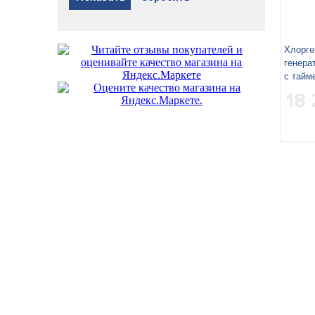
Хлорге
генера
с тайм
18