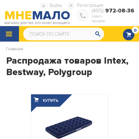
Регистрация
Войти
(495)
972-08-36
отдел
продаж
0
КАТАЛОГ
ТОВАРОВ
Главная
Снегокаты
Санки
Распродажа товаров Intex,
Bestway, Polygroup
Надувные ватрушки
Надувная мебель
Надувные матрасы
Надувные диваны и кресла
Надувные подушки
Насосы, ремкомплекты