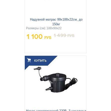
Бассейны и оборудование
Подстилки под бассейн
Надувной матрас 99х188х22см, до
150кг
Размеры (см): 188x99x22
Теплосберегающее покрытие
Шланги и переходники
1 100
1 499
РУБ
РУБ
Озонаторы
Песочные фильтр-насосы
Высота:
25
Число спальных
Односпальная
мест:
Отдых на воде
Вес упаковки, кг:
2.503
Дренажные насосы
3
0.008
Объём упаковки, м
:
Активный отдых
Детские товары
Палатки и тенты
Насос электрический 220В, 3 насадки в