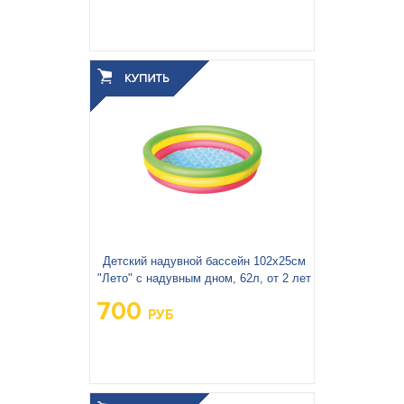
Вес упаковки, кг:
0.751
3
0.006
Объём упаковки, м
:
Детский надувной бассейн 102х25см
"Лето" с надувным дном, 62л, от 2 лет
700
РУБ
Вес упаковки, кг:
1.006