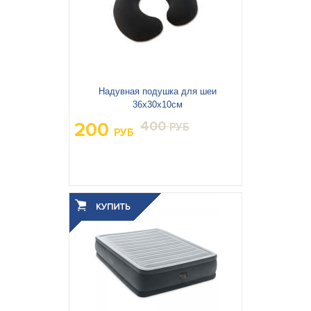
Надувная подушка для шеи
36х30х10см
200
400
РУБ
РУБ
Вес упаковки, кг:
0.106
3
0.001
Объём упаковки, м
: