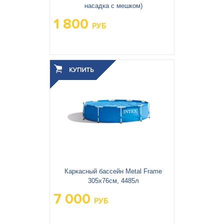
насадка с мешком)
1 800
РУБ
Вес упаковки, кг:
1.59
3
0.03
Объём упаковки, м
:
Каркасный бассейн Metal Frame
305х76см, 4485л
7 000
РУБ