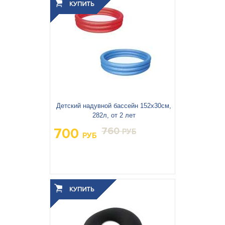
3
0.004
Объём упаковки, м
:
Детский надувной бассейн 152х30см,
282л, от 2 лет
700
760
РУБ
РУБ
Вес упаковки, кг:
1.142
3
0.004
Объём упаковки, м
: