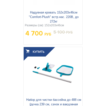
Надувная кровать 152х203х46см
"Comfort-Plush" встр.нас. 220В, до
272кг
Размеры (см): 152х203х46см
4 700
5 100
РУБ
РУБ
Высота:
46
Число спальных мест:
Двуспальная
Насос в комплекте:
Да
Вес упаковки, кг:
9.47
3
0.038
Объём упаковки, м
:
Набор для чистки бассейна до 488 см
(ручка 239 см, сачок и вакуумная