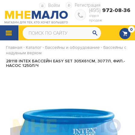
Регистрация
Войти
(495)
972-08-36
отдел
продаж
0
КАТАЛОГ
ТОВАРОВ
Главная
-
Каталог
-
Бассейны и оборудование
-
Бассейны с
надувным верхом
Снегокаты
Санки
28118 INTEX БАССЕЙН EASY SET 305Х61СМ, 3077Л, ФИЛ.-
НАСОС 1250Л/Ч
Надувные ватрушки
Надувная мебель
Надувные матрасы
Надувные диваны и кресла
Надувные подушки
Насосы, ремкомплекты