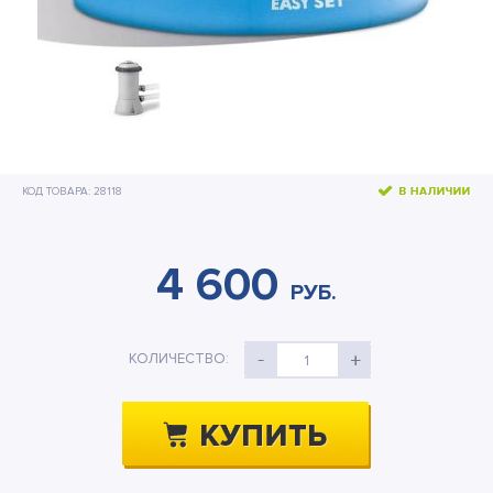
Бассейны и оборудование
Подстилки под бассейн
Теплосберегающее покрытие
Шланги и переходники
КОД ТОВАРА: 28118
Озонаторы
Песочные фильтр-насосы
4 600
Отдых на воде
РУБ.
Дренажные насосы
КОЛИЧЕСТВО:
1
Активный отдых
Детские товары
Палатки и тенты